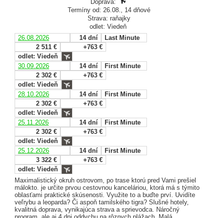
Doprava:
Termíny od: 26.08., 14 dňové
Strava: raňajky
odlet: Viedeň
26.08.2026
14 dní
Last Minute
2 511 €
+763 €
odlet: Viedeň
30.09.2026
14 dní
First Minute
2 302 €
+763 €
odlet: Viedeň
28.10.2026
14 dní
First Minute
2 302 €
+763 €
odlet: Viedeň
25.11.2026
14 dní
First Minute
2 302 €
+763 €
odlet: Viedeň
25.12.2026
14 dní
First Minute
3 322 €
+763 €
odlet: Viedeň
Maximalistický okruh ostrovom, po trase ktorú pred Vami prešiel
málokto. je určite prvou cestovnou kanceláriou, ktorá má s týmito
oblasťami praktické skúsenosti. Využite to a buďte prví. Uvidíte
veľrybu a leoparda? Či aspoň tamilského tigra? Slušné hotely,
kvalitná doprava, vynikajúca strava a sprievodca. Náročný
program, ale aj 4 dni oddychu na rôznych plážach. Malá