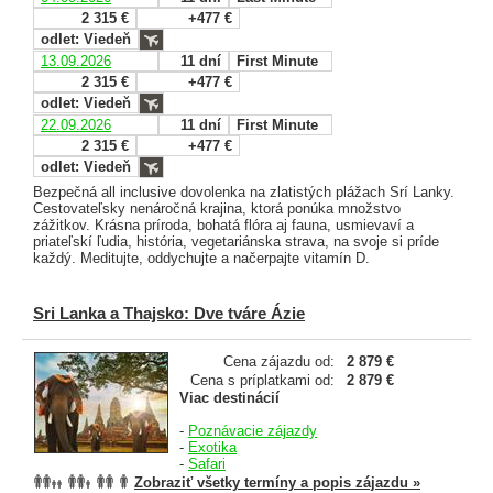
2 315 €
+477 €
odlet: Viedeň
13.09.2026
11 dní
First Minute
2 315 €
+477 €
odlet: Viedeň
22.09.2026
11 dní
First Minute
2 315 €
+477 €
odlet: Viedeň
Bezpečná all inclusive dovolenka na zlatistých plážach Srí Lanky.
Cestovateľsky nenáročná krajina, ktorá ponúka množstvo
zážitkov. Krásna príroda, bohatá flóra aj fauna, usmievaví a
priateľskí ľudia, história, vegetariánska strava, na svoje si príde
každý. Meditujte, oddychujte a načerpajte vitamín D.
Sri Lanka a Thajsko: Dve tváre Ázie
Cena zájazdu od:
2 879 €
Cena s príplatkami od:
2 879 €
Viac destinácií
-
Poznávacie zájazdy
-
Exotika
-
Safari
Zobraziť všetky termíny a popis zájazdu »