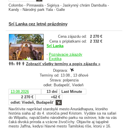
Colombo - Pinnawala - Sigiriya - Jaskynný chrám Dambulla -
Kandy - Národný park Yala - Galle
Srí Lanka cez letné prázdniny
Cena zájazdu od:
2 270 €
Cena s príplatkami od:
2 332 €
Srí Lanka
-
Poznávacie zájazdy
-
Exotika
Zobraziť všetky termíny a popis zájazdu »
Doprava:
Termíny od: 13.08., 13 dňové
Strava: polpenzia
odlet: Budapešť, Viedeň
13.08.2026
13 dní
Last Minute
2 270 €
+62 €
odlet: Viedeň, Budapešť
Navštívite napríklad starobylé mesto Anurádhapura, ktorého
história siaha až do 4. storočia pred Kristom. Vydáte sa na safari
do Wilpattu, najväčšieho národného parku na ostrove, kde na vás
čaká divoká príroda a vzácne živočíchy. Objavíte aj tajuplné
mesto Jaffna, kedysi hlavné mesto Tamilskej ríše, ktorú v 16.