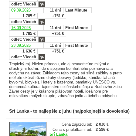
odlet: Viedeň
09.09.2026
11 dní
Last Minute
1 785 €
+751 €
odlet: Viedeň
16.09.2026
11 dní
First Minute
1 785 €
+751 €
odlet: Viedeň
23.09.2026
11 dní
First Minute
1 636 €
+751 €
odlet: Viedeň
Tropický raj. Nielen prírodou, ale aj neuveriteľne milými a
šťastnými ľuďmi. Ide o spojenie komfortného poznávania a
oddychu na záver. Základom tejto cesty sú silné zážitky a preto
môžete okúsiť rôzne druhy dopravy (lodičku, káričku ťahanú
byvolmi, bicykel). Hotely s bazénom, pamiatky UNESCO vs.
domorodá kultúra, tajomstvo cejlónskeho čaju a Budhovho zubu.
Záver cesty je v krásnom plážovom hoteli, ideálnom pre
milovníkov malých skupín, zdravého jedla a tichého oddychu.
Srí Lanka - to najlepšie z juhu (najpokojnejšia dovolenka)
Cena zájazdu od:
2 030 €
Cena s príplatkami od:
2 596 €
Srí Lanka