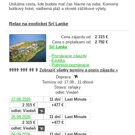
Unikátna cesta, kde budete mať čas hlavne na seba. Komorný
butikový hotel, nádherná pláž a skvelé zážitkové výlety.
Relax na exotickej Srí Lanke
Cena zájazdu od:
2 315 €
Cena s príplatkami od:
2 792 €
Srí Lanka
-
Poznávacie zájazdy
-
Exotika
-
Pobytovo-poznávacie
Zobraziť všetky termíny a popis zájazdu »
Doprava:
Termíny od: 17.08., 11 dňové
Strava: raňajky
odlet: Viedeň
17.08.2026
11 dní
Last Minute
2 315 €
+477 €
odlet: Viedeň
26.08.2026
11 dní
Last Minute
2 315 €
+477 €
odlet: Viedeň
04.09.2026
11 dní
Last Minute