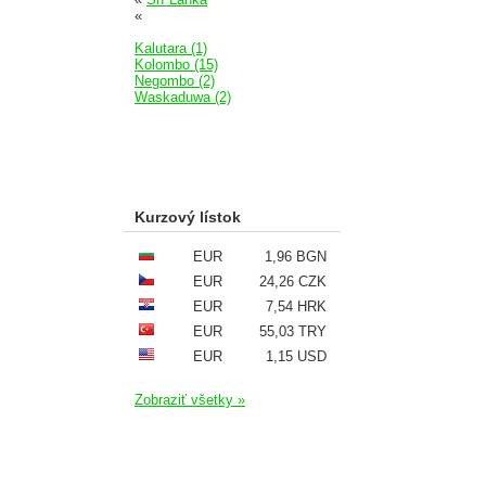
«
Kalutara (1)
Kolombo (15)
Negombo (2)
Waskaduwa (2)
Kurzový lístok
EUR
1,96 BGN
EUR
24,26 CZK
EUR
7,54 HRK
EUR
55,03 TRY
EUR
1,15 USD
Zobraziť všetky »