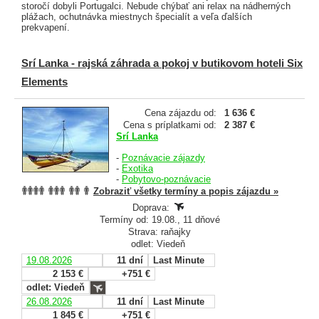
storočí dobyli Portugalci. Nebude chýbať ani relax na nádherných
plážach, ochutnávka miestnych špecialít a veľa ďalších
prekvapení.
Srí Lanka - rajská záhrada a pokoj v butikovom hoteli Six
Elements
Cena zájazdu od:
1 636 €
Cena s príplatkami od:
2 387 €
Srí Lanka
-
Poznávacie zájazdy
-
Exotika
-
Pobytovo-poznávacie
Zobraziť všetky termíny a popis zájazdu »
Doprava:
Termíny od: 19.08., 11 dňové
Strava: raňajky
odlet: Viedeň
19.08.2026
11 dní
Last Minute
2 153 €
+751 €
odlet: Viedeň
26.08.2026
11 dní
Last Minute
1 845 €
+751 €