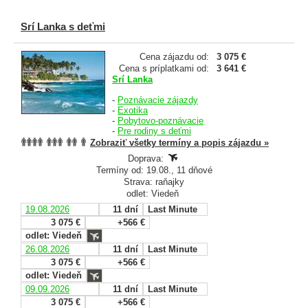
Srí Lanka s deťmi
Cena zájazdu od:
3 075 €
Cena s príplatkami od:
3 641 €
Srí Lanka
-
Poznávacie zájazdy
-
Exotika
-
Pobytovo-poznávacie
-
Pre rodiny s deťmi
Zobraziť všetky termíny a popis zájazdu »
Doprava:
Termíny od: 19.08., 11 dňové
Strava: raňajky
odlet: Viedeň
19.08.2026
11 dní
Last Minute
3 075 €
+566 €
odlet: Viedeň
26.08.2026
11 dní
Last Minute
3 075 €
+566 €
odlet: Viedeň
09.09.2026
11 dní
Last Minute
3 075 €
+566 €