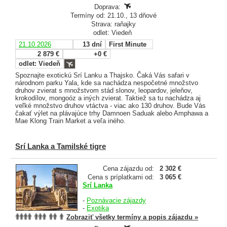
Doprava:
Termíny od: 21.10., 13 dňové
Strava: raňajky
odlet: Viedeň
21.10.2026
13 dní
First Minute
2 879 €
+0 €
odlet: Viedeň
Spoznajte exotickú Srí Lanku a Thajsko. Čaká Vás safari v
národnom parku Yala, kde sa nachádza nespočetné množstvo
druhov zvierat s množstvom stád slonov, leopardov, jeleňov,
krokodílov, mongoóz a iných zvierat. Taktiež sa tu nachádza aj
veľké množstvo druhov vtáctva - viac ako 130 druhov. Bude Vás
čakať výlet na plávajúce trhy Damnoen Saduak alebo Amphawa a
Mae Klong Train Market a veľa iného.
Srí Lanka a Tamilské tigre
Cena zájazdu od:
2 302 €
Cena s príplatkami od:
3 065 €
Srí Lanka
-
Poznávacie zájazdy
-
Exotika
Zobraziť všetky termíny a popis zájazdu »