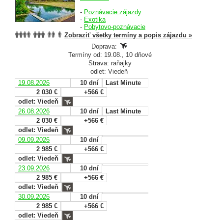
-
Poznávacie zájazdy
-
Exotika
-
Pobytovo-poznávacie
Zobraziť všetky termíny a popis zájazdu »
Doprava:
Termíny od: 19.08., 10 dňové
Strava: raňajky
odlet: Viedeň
19.08.2026
10 dní
Last Minute
2 030 €
+566 €
odlet: Viedeň
26.08.2026
10 dní
Last Minute
2 030 €
+566 €
odlet: Viedeň
09.09.2026
10 dní
2 985 €
+566 €
odlet: Viedeň
23.09.2026
10 dní
2 985 €
+566 €
odlet: Viedeň
30.09.2026
10 dní
2 985 €
+566 €
odlet: Viedeň