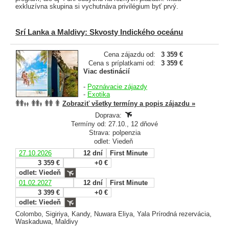
exkluzívna skupina si vychutnáva privilégium byť prvý.
Srí Lanka a Maldivy: Skvosty Indického oceánu
Cena zájazdu od:
3 359 €
Cena s príplatkami od:
3 359 €
Viac destinácií
-
Poznávacie zájazdy
-
Exotika
Zobraziť všetky termíny a popis zájazdu »
Doprava:
Termíny od: 27.10., 12 dňové
Strava: polpenzia
odlet: Viedeň
27.10.2026
12 dní
First Minute
3 359 €
+0 €
odlet: Viedeň
01.02.2027
12 dní
First Minute
3 399 €
+0 €
odlet: Viedeň
Colombo, Sigiriya, Kandy, Nuwara Eliya, Yala Prírodná rezervácia,
Waskaduwa, Maldivy