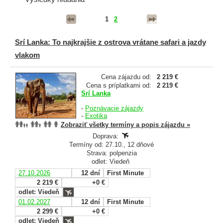
1
2
Srí Lanka: To najkrajšie z ostrova vrátane safari a jazdy
vlakom
Cena zájazdu od:
2 219 €
Cena s príplatkami od:
2 219 €
Srí Lanka
-
Poznávacie zájazdy
-
Exotika
Zobraziť všetky termíny a popis zájazdu »
Doprava:
Termíny od: 27.10., 12 dňové
Strava: polpenzia
odlet: Viedeň
27.10.2026
12 dní
First Minute
2 219 €
+0 €
odlet: Viedeň
01.02.2027
12 dní
First Minute
2 299 €
+0 €
odlet: Viedeň