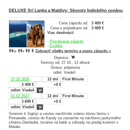
DELUXE Srí Lanka a Maldivy: Skvosty Indického oceánu
Cena zájazdu od:
3 409 €
Cena s príplatkami od:
3 409 €
Viac destinácií
-
Poznávacie zájazdy
-
Exotika
Zobraziť všetky termíny a popis zájazdu »
Doprava:
Termíny od: 27.10., 12 dňové
Strava: polpenzia
odlet: Viedeň
27.10.2026
12 dní
First Minute
3 409 €
+0 €
odlet: Viedeň
01.02.2027
12 dní
First Minute
3 699 €
+0 €
odlet: Viedeň
Smerom k Sigiriyi a cestou navštívite známu sloniu farmu v
Pinnawale, cestou do Kandy sa zastavíte na návštevu jaskynného
chrámu Dambulla, továrne na batik a záhrady na predaj korenín v
Matale.