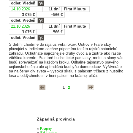
odlet: Viedeň
14.10.2026
11 dní
First Minute
3 075 €
+566 €
odlet: Viedeň
21.10.2026
11 dní
First Minute
3 075 €
+566 €
odlet: Viedeň
S deťmi chodíme do raja už veľa rokov. Ostrov v tvare slzy
plávajúci v Indickom oceáne pripomína totižto rajskú botanickú
záhradu. Ochutnáte najrôznejšie druhy ovocia a zistíte ako rastie
väčšina korenín. Prastaré budhistické pamiatky, mnísi a slony vás
budú sprevádzať na každom kroku. Odhalíte tajomstvo pravého
cejlónskeho čaju ale aj tradičnú kuchyňu domorodcov. Vyštveráte
sa na ôsmy div sveta – vysokú skalu s palácom trčiacu z hustého
lesa a oddýchnete si v tieni paliem na krásnej pláži.
1
2
Západná provincia
«
Krajiny
«
Srí Lanka