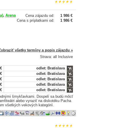
a)
,
Arena
Cena zájazdu od:
1 986 €
Cena s príplatkami od:
1 986 €
Zobraziť všetky termíny a popis zájazdu »
Strava: all Inclusive
 €
odlet: Bratislava
 €
odlet: Bratislava
 €
odlet: Bratislava
 €
odlet: Bratislava
 €
odlet: Bratislava
vodnými šmykľavkami. Dospelí sa budú môcť
amfiteátri alebo vyraziť na diskotéku Pacha
om všetkých vekových kategórií.