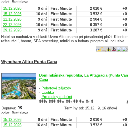
odlet: Bratislava
15.12.2026
9 dní
First Minute
2 010 €
+0
15.12.2026
16 dní
First Minute
3 532 €
+0
22.12.2026
9 dní
First Minute
2 904 €
+0
22.12.2026
16 dní
First Minute
6 357 €
+0
29.12.2026
9 dní
First Minute
3 287 €
+0
Hotel sa nachádza v oblasti Uvero Alto priamo pri piesočnatej pláži. Klient
reštaurácií, barom, SPA procedúry, miniklub a bohaty program all inclusive.
Wyndham Alltra Punta Cana
Dominikánska republika
,
La Altagracia (Punta Can
Cana
-
Pobytové zájazdy
-
Exotika
-
Pre rodiny s deťmi
Doprava:
Termíny od: 15.12., 9, 16 dňové
odlet: Bratislava
15.12.2026
9 dní
First Minute
2 010 €
+0
15.12.2026
16 dní
First Minute
3 532 €
+0