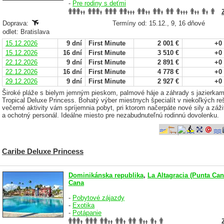
-
Pre rodiny s deťmi
Doprava:
Termíny od: 15.12., 9, 16 dňové
odlet: Bratislava
15.12.2026
9 dní
First Minute
2 001 €
+0
15.12.2026
16 dní
First Minute
3 510 €
+0
22.12.2026
9 dní
First Minute
2 891 €
+0
22.12.2026
16 dní
First Minute
4 778 €
+0
29.12.2026
9 dní
First Minute
2 927 €
+0
Široké pláže s bielym jemným pieskom, palmové háje a záhrady s jazierkami
Tropical Deluxe Princess. Bohatý výber miestnych špecialít v niekoľkých re
večerné aktivity vám spríjemnia pobyt, pri ktorom načerpáte nové sily a záž
a ochotný personál. Ideálne miesto pre nezabudnuteľnú rodinnú dovolenku.
Caribe Deluxe Princess
Dominikánska republika
,
La Altagracia (Punta Can
Cana
-
Pobytové zájazdy
-
Exotika
-
Potápanie