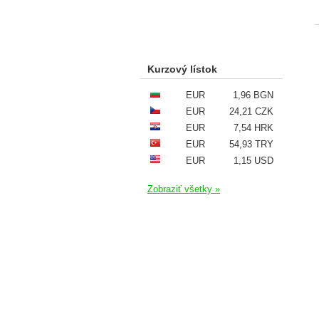
Kurzový lístok
EUR
1,96 BGN
EUR
24,21 CZK
EUR
7,54 HRK
EUR
54,93 TRY
EUR
1,15 USD
Zobraziť všetky »