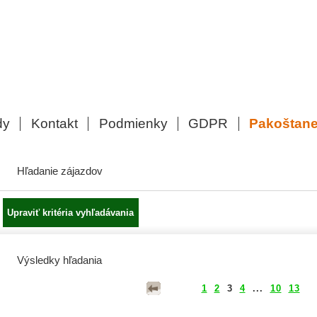
dy
Kontakt
Podmienky
GDPR
Pakoštan
Hľadanie zájazdov
Výsledky hľadania
1
2
3
4
...
10
13