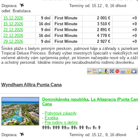
Doprava:
Termíny od: 15.12., 9, 16 dňové
odlet: Bratislava
15.12.2026
9 dní
First Minute
2 001 €
+0
15.12.2026
16 dní
First Minute
3 510 €
+0
22.12.2026
9 dní
First Minute
2 891 €
+0
22.12.2026
16 dní
First Minute
4 778 €
+0
29.12.2026
9 dní
First Minute
2 927 €
+0
Široké pláže s bielym jemným pieskom, palmové háje a záhrady s jazierkami
Tropical Deluxe Princess. Bohatý výber miestnych špecialít v niekoľkých re
večerné aktivity vám spríjemnia pobyt, pri ktorom načerpáte nové sily a záž
a ochotný personál. Ideálne miesto pre nezabudnuteľnú rodinnú dovolenku.
Wyndham Alltra Punta Cana
Dominikánska republika
,
La Altagracia (Punta Can
Cana
-
Pobytové zájazdy
-
Exotika
-
Pre rodiny s deťmi
Doprava:
Termíny od: 15.12., 9, 16 dňové