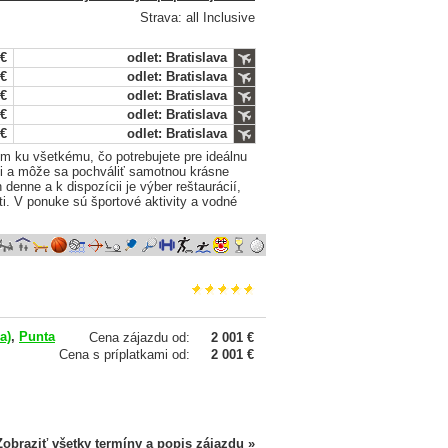
Strava: all Inclusive
 €
odlet: Bratislava
 €
odlet: Bratislava
 €
odlet: Bratislava
 €
odlet: Bratislava
 €
odlet: Bratislava
om ku všetkému, čo potrebujete pre ideálnu
mi a môže sa pochváliť samotnou krásne
 denne a k dispozícii je výber reštaurácií,
i. V ponuke sú športové aktivity a vodné
a)
,
Punta
Cena zájazdu od:
2 001 €
Cena s príplatkami od:
2 001 €
Zobraziť všetky termíny a popis zájazdu »