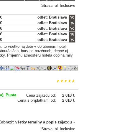
Strava: all Inclusive
 €
odlet: Bratislava
 €
odlet: Bratislava
 €
odlet: Bratislava
 €
odlet: Bratislava
 €
odlet: Bratislava
, to všetko nájdete v obľúbenom hoteli
štauráciách, bary pri bazénoch, denné aj
itky. Príjemnú atmosféru hotela dopĺňa milý
a)
,
Punta
Cena zájazdu od:
2 010 €
Cena s príplatkami od:
2 010 €
Zobraziť všetky termíny a popis zájazdu »
Strava: all Inclusive