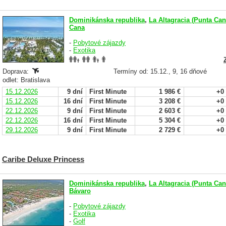
Dominikánska republika
,
La Altagracia (Punta Can
Cana
-
Pobytové zájazdy
-
Exotika
Doprava:
Termíny od: 15.12., 9, 16 dňové
odlet: Bratislava
15.12.2026
9 dní
First Minute
1 986 €
+0
15.12.2026
16 dní
First Minute
3 208 €
+0
22.12.2026
9 dní
First Minute
2 603 €
+0
22.12.2026
16 dní
First Minute
5 304 €
+0
29.12.2026
9 dní
First Minute
2 729 €
+0
Caribe Deluxe Princess
Dominikánska republika
,
La Altagracia (Punta Can
Bávaro
-
Pobytové zájazdy
-
Exotika
-
Golf