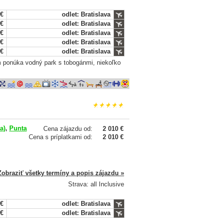
 €
odlet: Bratislava
 €
odlet: Bratislava
 €
odlet: Bratislava
 €
odlet: Bratislava
 €
odlet: Bratislava
om ponúka vodný park s tobogánmi, niekoľko
a)
,
Punta
Cena zájazdu od:
2 010 €
Cena s príplatkami od:
2 010 €
Zobraziť všetky termíny a popis zájazdu »
Strava: all Inclusive
 €
odlet: Bratislava
 €
odlet: Bratislava