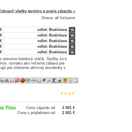
Zobraziť všetky termíny a popis zájazdu »
Strava: all Inclusive
 €
odlet: Bratislava
 €
odlet: Bratislava
 €
odlet: Bratislava
 €
odlet: Bratislava
 €
odlet: Bratislava
s prevezie hotelový vláčik. Služby sú k
díkov, rovnako ako večerná zábava pre
kajú pre strávenie aktívnej dovolenky s
a)
,
Playa
Cena zájazdu od:
2 001 €
Cena s príplatkami od:
2 001 €