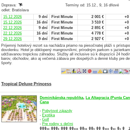
Doprava:
Termíny od: 15.12., 9, 16 dňové
odlet: Bratislava
15.12.2026
9 dní
First Minute
2 001 €
+0
15.12.2026
16 dní
First Minute
3 510 €
+0
22.12.2026
9 dní
First Minute
2 891 €
+0
22.12.2026
16 dní
First Minute
4 778 €
+0
29.12.2026
9 dní
First Minute
2 927 €
+0
Príjemný hotelový rezort sa nachádza priamo na piesočnatej pláži s prístup
dovolenku. Hotel je obklopený mangrovníkmi, prírodným parkom s jazierka
udržiavanou tropickou záhradou. Služby all inclusive sú k dispozícii 24 hodín
barov, obchodov, ako aj večerná zábava pre dospelých a denné kluby pre det
športy.
Tropical Deluxe Princess
Dominikánska republika
,
La Altagracia (Punta Can
Cana
-
Pobytové zájazdy
-
Exotika
-
Golf
-
Pre rodiny s deťmi