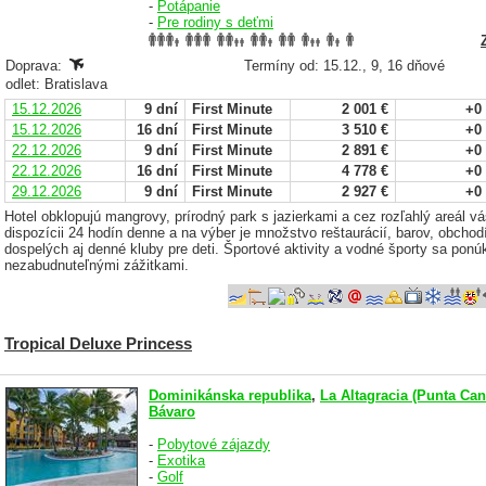
-
Potápanie
-
Pre rodiny s deťmi
Doprava:
Termíny od: 15.12., 9, 16 dňové
odlet: Bratislava
15.12.2026
9 dní
First Minute
2 001 €
+0
15.12.2026
16 dní
First Minute
3 510 €
+0
22.12.2026
9 dní
First Minute
2 891 €
+0
22.12.2026
16 dní
First Minute
4 778 €
+0
29.12.2026
9 dní
First Minute
2 927 €
+0
Hotel obklopujú mangrovy, prírodný park s jazierkami a cez rozľahlý areál vá
dispozícii 24 hodín denne a na výber je množstvo reštaurácií, barov, obcho
dospelých aj denné kluby pre deti. Športové aktivity a vodné športy sa ponú
nezabudnuteľnými zážitkami.
Tropical Deluxe Princess
Dominikánska republika
,
La Altagracia (Punta Can
Bávaro
-
Pobytové zájazdy
-
Exotika
-
Golf