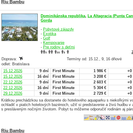
Riu Bambu
Dominikánska republika
,
La Altagracia (Punta Can
Gorda
-
Pobytové zájazdy
-
Exotika
-
Golf
-
Kempovanie
-
Pre rodiny s deťmi
Doprava:
Termíny od: 15.12., 9, 16 dňové
odlet: Bratislava
15.12.2026
9 dní
First Minute
1 986 €
+0
15.12.2026
16 dní
First Minute
3 208 €
+0
22.12.2026
9 dní
First Minute
2 603 €
+0
22.12.2026
16 dní
First Minute
5 304 €
+0
29.12.2026
9 dní
First Minute
2 729 €
+0
Krátkou prechádzkou sa dostanete do hotelového aquaparku s niekoľkými 
ochladiť v piatich hotelových bazénoch, užiť si predstavenie a živú hudbu v 
s presláveným nočným životom. Pobyt tu môžeme odporučiť rodinám aj pár
Riu Bambu