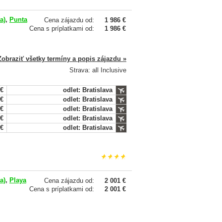
a)
,
Punta
Cena zájazdu od:
1 986 €
Cena s príplatkami od:
1 986 €
Zobraziť všetky termíny a popis zájazdu »
Strava: all Inclusive
 €
odlet: Bratislava
 €
odlet: Bratislava
 €
odlet: Bratislava
 €
odlet: Bratislava
 €
odlet: Bratislava
a)
,
Playa
Cena zájazdu od:
2 001 €
Cena s príplatkami od:
2 001 €