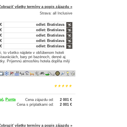
Zobraziť všetky termíny a popis zájazdu »
Strava: all Inclusive
 €
odlet: Bratislava
 €
odlet: Bratislava
 €
odlet: Bratislava
 €
odlet: Bratislava
 €
odlet: Bratislava
, to všetko nájdete v obľúbenom hoteli
štauráciách, bary pri bazénoch, denné aj
itky. Príjemnú atmosféru hotela dopĺňa milý
a)
,
Punta
Cena zájazdu od:
2 001 €
Cena s príplatkami od:
2 001 €
Zobraziť všetky termíny a popis zájazdu »