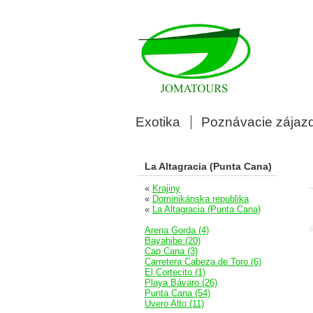
Exotika
Poznávacie zájaz
La Altagracia (Punta Cana)
«
Krajiny
«
Dominikánska republika
«
La Altagracia (Punta Cana)
Arena Gorda (4)
Bayahibe (20)
Cap Cana (3)
Carretera Cabeza de Toro (6)
El Cortecito (1)
Playa Bávaro (26)
Punta Cana (54)
Uvero Alto (11)