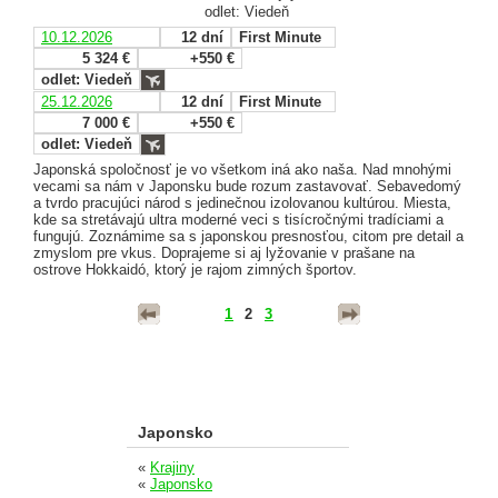
odlet: Viedeň
10.12.2026
12 dní
First Minute
5 324 €
+550 €
odlet: Viedeň
25.12.2026
12 dní
First Minute
7 000 €
+550 €
odlet: Viedeň
Japonská spoločnosť je vo všetkom iná ako naša. Nad mnohými
vecami sa nám v Japonsku bude rozum zastavovať. Sebavedomý
a tvrdo pracujúci národ s jedinečnou izolovanou kultúrou. Miesta,
kde sa stretávajú ultra moderné veci s tisícročnými tradíciami a
fungujú. Zoznámime sa s japonskou presnosťou, citom pre detail a
zmyslom pre vkus. Doprajeme si aj lyžovanie v prašane na
ostrove Hokkaidó, ktorý je rajom zimných športov.
1
2
3
Japonsko
«
Krajiny
«
Japonsko