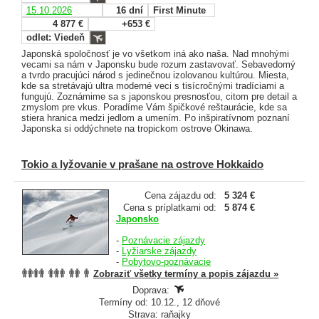
15.10.2026
16 dní
First Minute
4 877 €
+653 €
odlet: Viedeň
Japonská spoločnosť je vo všetkom iná ako naša. Nad mnohými
vecami sa nám v Japonsku bude rozum zastavovať. Sebavedomý
a tvrdo pracujúci národ s jedinečnou izolovanou kultúrou. Miesta,
kde sa stretávajú ultra moderné veci s tisícročnými tradíciami a
fungujú. Zoznámime sa s japonskou presnosťou, citom pre detail a
zmyslom pre vkus. Poradíme Vám špičkové reštaurácie, kde sa
stiera hranica medzi jedlom a umením. Po inšpiratívnom poznaní
Japonska si oddýchnete na tropickom ostrove Okinawa.
Tokio a lyžovanie v prašane na ostrove Hokkaido
Cena zájazdu od:
5 324 €
Cena s príplatkami od:
5 874 €
Japonsko
-
Poznávacie zájazdy
-
Lyžiarske zájazdy
-
Pobytovo-poznávacie
Zobraziť všetky termíny a popis zájazdu »
Doprava:
Termíny od: 10.12., 12 dňové
Strava: raňajky