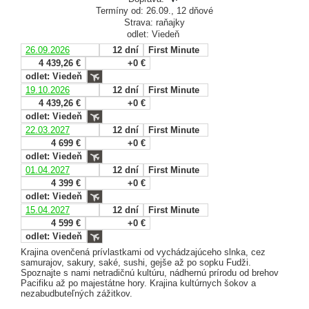
Termíny od: 26.09., 12 dňové
Strava: raňajky
odlet: Viedeň
26.09.2026
12 dní
First Minute
4 439,26 €
+0 €
odlet: Viedeň
19.10.2026
12 dní
First Minute
4 439,26 €
+0 €
odlet: Viedeň
22.03.2027
12 dní
First Minute
4 699 €
+0 €
odlet: Viedeň
01.04.2027
12 dní
First Minute
4 399 €
+0 €
odlet: Viedeň
15.04.2027
12 dní
First Minute
4 599 €
+0 €
odlet: Viedeň
Krajina ovenčená prívlastkami od vychádzajúceho slnka, cez
samurajov, sakury, saké, sushi, gejše až po sopku Fudži.
Spoznajte s nami netradičnú kultúru, nádhernú prírodu od brehov
Pacifiku až po majestátne hory. Krajina kultúrnych šokov a
nezabudbuteľných zážitkov.