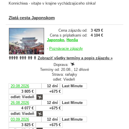
Konnichiwa - vitajte v krajine vychádzajúceho slnka!
Zlatá cesta Japonskom
Cena zájazdu od:
3 429 €
Cena s príplatkami od:
4 104 €
Japonsko
,
Honšu
-
Poznávacie zájazdy
Zobraziť všetky termíny a popis zájazdu »
Doprava:
Termíny od: 20.08., 12 dňové
Strava: raňajky
odlet: Viedeň
20.08.2026
12 dní
Last Minute
3 805 €
+675 €
odlet: Viedeň
26.08.2026
12 dní
Last Minute
4 077 €
+675 €
odlet: Viedeň
03.09.2026
12 dní
Last Minute
3 825 €
+675 €