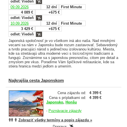
odlet: Viedeň
09.09.2026
12 dní
First Minute
4 089 €
+675 €
odlet: Viedeň
10.09.2026
12 dní
First Minute
3 429 €
+675 €
odlet: Viedeň
Japonská spoločnosť je vo všetkom iná ako naša. Nad mnohými
vecami sa nám v Japonsku bude rozum zastavovať. Sebavedomý
a tvrdo pracujúci národ s jedinečnou izolovanou kultúrou. Miesta,
kde sa stretávajú ultra moderné veci s tisícročnými tradíciami a
fungujú. Zoznámime sa s japonskou presnosťou, citom pre detail a
zmyslom pre vkus. Poradíme Vám špičkové reštaurácie, kde sa
stiera hranica medzi jedlom a umením.
Najkrajšia cesta Japonskom
Cena zájazdu od:
4 399 €
Cena s príplatkami od:
4 399 €
Japonsko
,
Honšu
-
Poznávacie zájazdy
Zobraziť všetky termíny a popis zájazdu »
Doprava: