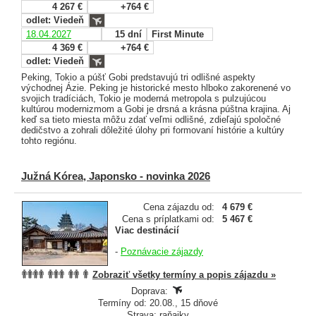
4 267 €
+764 €
odlet: Viedeň
18.04.2027
15 dní
First Minute
4 369 €
+764 €
odlet: Viedeň
Peking, Tokio a púšť Gobi predstavujú tri odlišné aspekty
východnej Ázie. Peking je historické mesto hlboko zakorenené vo
svojich tradíciách, Tokio je moderná metropola s pulzujúcou
kultúrou modernizmom a Gobi je drsná a krásna púštna krajina. Aj
keď sa tieto miesta môžu zdať veľmi odlišné, zdieľajú spoločné
dedičstvo a zohrali dôležité úlohy pri formovaní histórie a kultúry
tohto regiónu.
Južná Kórea, Japonsko - novinka 2026
Cena zájazdu od:
4 679 €
Cena s príplatkami od:
5 467 €
Viac destinácií
-
Poznávacie zájazdy
Zobraziť všetky termíny a popis zájazdu »
Doprava:
Termíny od: 20.08., 15 dňové
Strava: raňajky