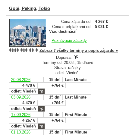
Gobi, Peking, Tokio
Cena zájazdu od:
4 267 €
Cena s príplatkami od:
5 031 €
Viac destinácií
-
Poznávacie zájazdy
Zobraziť všetky termíny a popis zájazdu »
Doprava:
Termíny od: 20.08., 15 dňové
Strava: raňajky
odlet: Viedeň
20.08.2026
15 dní
Last Minute
4 470 €
+764 €
odlet: Viedeň
03.09.2026
15 dní
Last Minute
4 470 €
+764 €
odlet: Viedeň
17.09.2026
15 dní
First Minute
4 267 €
+764 €
odlet: Viedeň
01.10.2026
15 dní
First Minute