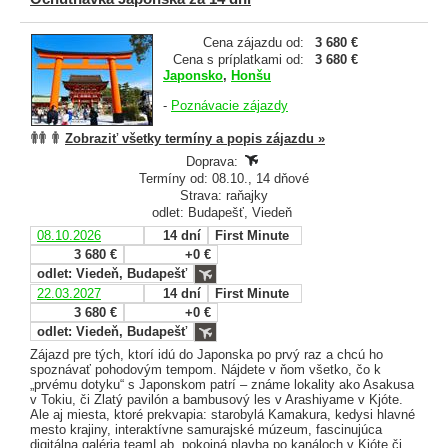
Cena zájazdu od:
3 680 €
Cena s príplatkami od:
3 680 €
Japonsko
,
Honšu
-
Poznávacie zájazdy
Zobraziť všetky termíny a popis zájazdu »
Doprava:
Termíny od: 08.10., 14 dňové
Strava: raňajky
odlet: Budapešť, Viedeň
08.10.2026
14 dní
First Minute
3 680 €
+0 €
odlet: Viedeň, Budapešť
22.03.2027
14 dní
First Minute
3 680 €
+0 €
odlet: Viedeň, Budapešť
Zájazd pre tých, ktorí idú do Japonska po prvý raz a chcú ho
spoznávať pohodovým tempom. Nájdete v ňom všetko, čo k
„prvému dotyku“ s Japonskom patrí – známe lokality ako Asakusa
v Tokiu, či Zlatý pavilón a bambusový les v Arashiyame v Kjóte.
Ale aj miesta, ktoré prekvapia: starobylá Kamakura, kedysi hlavné
mesto krajiny, interaktívne samurajské múzeum, fascinujúca
digitálna galéria teamLab, pokojná plavba po kanáloch v Kjóte či