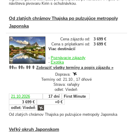
návšteva pivovaru Kirin s ochutnávkou.
Od zlatých chrámov Thajska po pulzujúce metropoly
Japonska
Cena zájazdu od:
3 699 €
Cena s príplatkami od:
3 699 €
Viac destinácií
-
Poznávacie zájazdy
-
Exotika
Zobraziť všetky termíny a popis zájazdu »
Doprava:
Termíny od: 21.10., 17 dňové
Strava: raňajky
odlet: Viedeň
21.10.2026
17 dní
First Minute
3 699 €
+0 €
odlet: Viedeň
Od zlatých chrámov Thajska po pulzujúce metropoly Japonska
Veľký okruh Japonskom