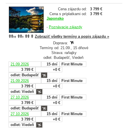
Cena zájazdu od:
3 799 €
Cena s príplatkami od:
3 799 €
Japonsko
-
Poznávacie zájazdy
Zobraziť všetky termíny a popis zájazdu »
Doprava:
Termíny od: 21.09., 15 dňové
Strava: raňajky
odlet: Budapešť, Viedeň
21.09.2026
15 dní
First Minute
3 799 €
+0 €
odlet: Budapešť
21.09.2026
15 dní
First Minute
3 799 €
+0 €
odlet: Viedeň
27.10.2026
15 dní
First Minute
3 799 €
+0 €
odlet: Budapešť
27.10.2026
15 dní
First Minute
3 799 €
+0 €
odlet: Viedeň