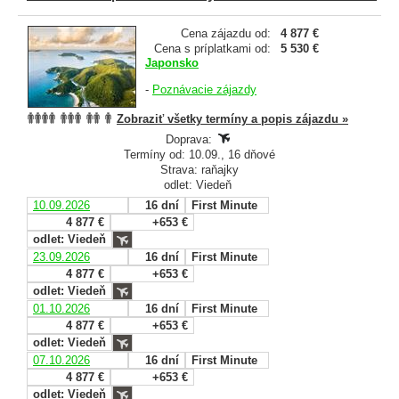
Cena zájazdu od:
4 877 €
Cena s príplatkami od:
5 530 €
Japonsko
-
Poznávacie zájazdy
Zobraziť všetky termíny a popis zájazdu »
Doprava:
Termíny od: 10.09., 16 dňové
Strava: raňajky
odlet: Viedeň
10.09.2026
16 dní
First Minute
4 877 €
+653 €
odlet: Viedeň
23.09.2026
16 dní
First Minute
4 877 €
+653 €
odlet: Viedeň
01.10.2026
16 dní
First Minute
4 877 €
+653 €
odlet: Viedeň
07.10.2026
16 dní
First Minute
4 877 €
+653 €
odlet: Viedeň