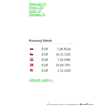
Hokkaido (2)
Honšu (25)
Kjúšu (1)
Okinawa (3)
Kurzový lístok
EUR
1,96 BGN
EUR
24,21 CZK
EUR
7,54 HRK
EUR
54,93 TRY
EUR
1,15 USD
Zobraziť všetky »
Generované systémom
ProfiTour