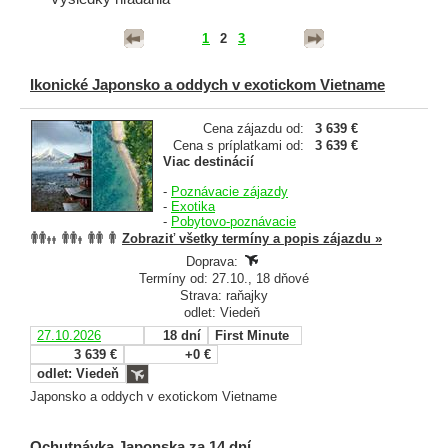
1
2
3
Ikonické Japonsko a oddych v exotickom Vietname
Cena zájazdu od:
3 639 €
Cena s príplatkami od:
3 639 €
Viac destinácií
-
Poznávacie zájazdy
-
Exotika
-
Pobytovo-poznávacie
Zobraziť všetky termíny a popis zájazdu »
Doprava:
Termíny od: 27.10., 18 dňové
Strava: raňajky
odlet: Viedeň
27.10.2026
18 dní
First Minute
3 639 €
+0 €
odlet: Viedeň
Japonsko a oddych v exotickom Vietname
Ochutnávka Japonska za 14 dní