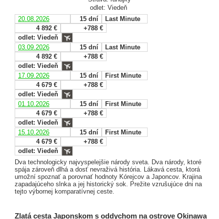
odlet: Viedeň
20.08.2026
15 dní
Last Minute
4 892 €
+788 €
odlet: Viedeň
03.09.2026
15 dní
Last Minute
4 892 €
+788 €
odlet: Viedeň
17.09.2026
15 dní
First Minute
4 679 €
+788 €
odlet: Viedeň
01.10.2026
15 dní
First Minute
4 679 €
+788 €
odlet: Viedeň
15.10.2026
15 dní
First Minute
4 679 €
+788 €
odlet: Viedeň
Dva technologicky najvyspelejšie národy sveta. Dva národy, ktoré
spája zároveň dlhá a dosť nevraživá história. Lákavá cesta, ktorá
umožní spoznať a porovnať hodnoty Kórejcov a Japoncov. Krajina
zapadajúceho slnka a jej historický sok. Prežite vzrušujúce dni na
tejto výbornej komparatívnej ceste.
Zlatá cesta Japonskom s oddychom na ostrove Okinawa